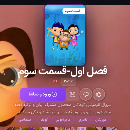
فصل اول-قسمت سوم
+3
2022
ورود و تماشا
سریال انیمیشن کودکان محصول مشترک ایران و ترکیه قصه
ماجراجویی وایو و وایونا که در سرزمین شاد زندگی می‌کنند....
موزیکال
فانتزی
ماجراجویی
کودک
اختصاصی