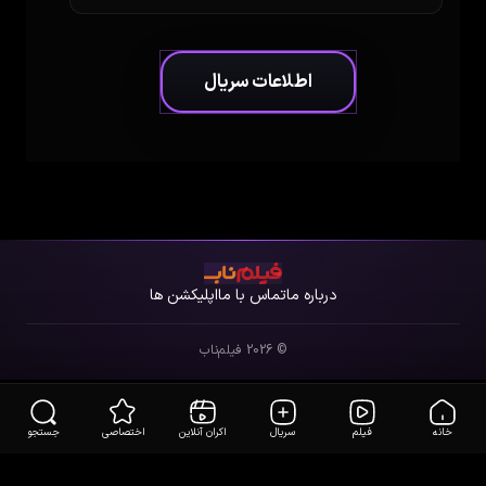
اطلاعات سریال
اطلاعات سریال
موزیکال، فانتزی، ماجراجویی،
ژانر
کودک، اختصاصی
درباره ما
تماس با ما
اپلیکشن ها
2022
سال ساخت
© 2026 فیلم‌ناب
فارسی
زبان
خانه
فیلم
سریال
اکران آنلاین
اختصاصی
جستجو
بالای 3 سال
رده سنی