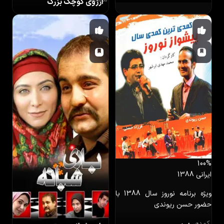
آرزوی کوچک بزرگ
100%
ایرانی
1388
ویژه برنامه نوروز سال 1388 با
حضور حسن ریوندی
کمدی