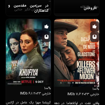
...
در سرزمین مقدسین و
درام
عاشقانه
افروختن
اکشن
هیجان انگیز
جنایی
گناهکاران
100%
100%
خارجی
2023
IMDb 6٫1
خارجی
2023
IMDb 7٫6
کریشنا مهرا یک عامل در آژانس
وقتی نفت در اوکلاهاما در دهه