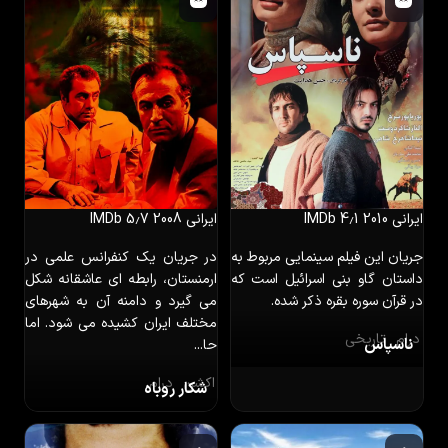
ایرانی
2010
IMDb 4٫1
ایرانی
2008
IMDb 5٫7
جریان این فیلم سینمایی مربوط به
در جریان یک کنفرانس علمی در
داستان گاو بنی اسرائیل است که
ارمنستان، رابطه ای عاشقانه شکل
در قرآن سوره بقره ذکر شده.
می گیرد و دامنه آن به شهرهای
مختلف ایران کشیده می شود. اما
درام
تاریخی
ناسپاس
حا...
اکشن
درام
شکار روباه