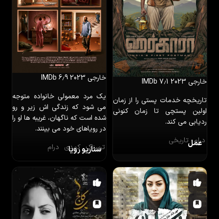
خارجی
2023
IMDb 6٫9
خارجی
2023
IMDb 7٫1
یک مرد معمولی خانواده متوجه
تاریخچه خدمات پستی را از زمان
می شود که زندگی اش زیر و رو
اولین پستچی تا زمان کنونی
شده است که ناگهان، غریبه ها او را
ردیابی می کند.
در رویاهای خود می بینند.
درام
تاریخی
عمل
ترسناک
کمدی
درام
سناریو رویا