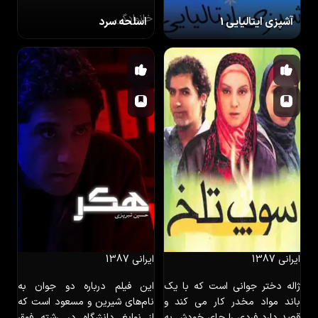
خانوادگی
آشپزی ایتالیایی 1
اسلحه سرد
ایرانی
پخت انواع غذاهای ایتالیایی
آموزشی
ایرانی
1387
ایرانی
1387
ژاله دختر جوانی است که با یک
این فیلم درباره دو جوان به
باند مواد مخدر کار می کند و
نام‌های شیرین و مسعود است که
قصد دارد فردی را جای خودش به
از نوابغ دانشگاه در رشته فوق