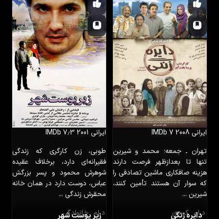
ایرانی
2008
IMDb 7
ایرانی
2001
IMDb 7٫3
تهران ـ جمعه؛ محمد و شیرین
طوبی، زن کارگری که زندگی
تنها تا بعدازظهر فرصت دارند
فقیرانه‌ای دارد، برخلاف عقیده
هزینه صافکاری ماشین تصادفی را
شوهرش محمود و پسر بزرگش
که سوار آن هستند تأمین کنند،
عباس، دوست دارد در همان خانه
شیرین ...
محقرش زندگی ...
درام
کمدی
درام
خانوادگی
دایره زنگی
زیر پوست شهر