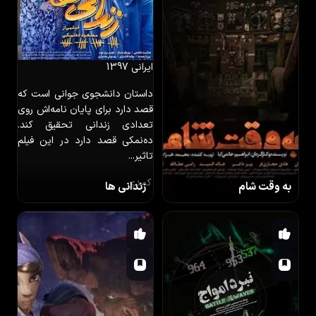
ایرانی
1397
داستان دانشجوی جوانی است که
قصد دارد برای پایان نامه‌اش روی
تعدادی زندانی‌ تحقیق کند.
ده‌نمکی قصد دارد در این فیلم
تاثیر...
کمدی
به وقت شام
زندانی ها
ایرانی
1396
دو خلبان ایرانی برای نجات مردمی
که در محاصره داعش قرار گرفته
اند به شهر تدمر اعزام می شوند،
ولی موانع سختی مقابل آنهاست.
اکشن
درام