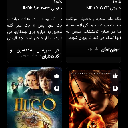
100%
100%
خارجی
2023
IMDb 7
خارجی
2023
IMDb 6٫3
یک مادر مجرد و دخترش مرتکب
در یک روستای دورافتاده ایرلندی،
جنایت می شوند و یکی از همسایه
یک بیوه پس از یک عمر گناه
ها در میان تحقیقات پلیس به
مجبور به مبارزه برای رستگاری می
آنها کمک می کند تا پنهان شوند.
شود، اما او حاضر است چه قیمتی
...
درام
جنایی
راز آلود
جین جان
در سرزمین مقدسین و
اکشن
جنایی
ماجراجویی
گناهکاران