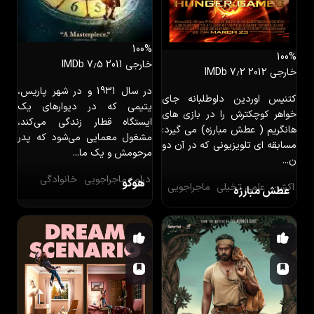
100%
100%
خارجی
2011
IMDb 7٫5
خارجی
2012
IMDb 7٫2
در سال 1931 و در شهر پاریس،
کتنیس اوردین داوطلبانه جای
یتیمی که در دیوارهای یک
خواهر کوچکترش را در بازی های
ایستگاه قطار زندگی می‌کند،
هانگریم ( عطش مبارزه) می گیرد:
مشغول معمایی می‌شود که پدر
مسابقه ای تلویزیونی که در آن دو
مرحومش و یک ما...
ن...
درام
ماجراجویی
خانوادگی
هوگو
اکشن
علمی تخیلی
ماجراجویی
عطش مبارزه