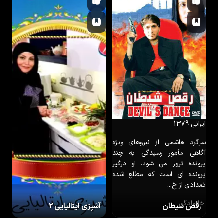
ایرانی
1379
سرگرد هاشمی از نیروهای ویژه
آگاهی مأمور رسیدگی به چند
پرونده ترور می شود. او درگیر
پرونده ای است که مطلع شده
تعدادی از خ...
خانوادگی
رقص شیطان
آشپزی ایتالیایی 2