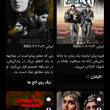
ایرانی
2012
IMDb 2٫8
ایرانی
2012
IMDb 6٫6
فریبا برای ترجمه یک رمان به خانه
زنی که معلم پیانو است در مواجهه
دایی‌اش (که به مسافرت رفته) در
با یک اتفاق بزرگ در زندگی‌اش،
شهرک اکباتان می‌رود...
در دو راهه تصمیم قرار می‌گیرد، او
یا باید مطابق عرف دست به...
جنایی
درام
اکباتان
درام
برف روی کاج ها