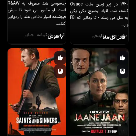
جاسوسی هند معروف به R&AW
1920 در زیر زمین ملت Osage
است. او مأمور می شود تا موش
کشف شد، افراد اوسیج یکی یکی
فروشنده اسرار دفاعی هند را ردیابی
به قتل می رسند - تا زمانی که FBI
کند،...
وار...
اکشن
زندگینامه
جنایی
درام
جنایی
تاریخی
با هوش
قاتل گل ماه