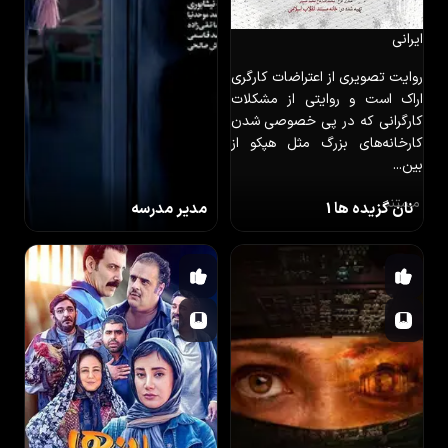
ایرانی
روایت تصویری از اعتراضات کارگری
اراک است و روایتی از مشکلات
کارگرانی که در پی خصوصی شدن
کارخانه‌های بزرگ مثل هپکو از
بین...
مستند
نان گزیده ها 1
مدیر مدرسه
ایرانی
سه تن از دانش اموزان دبیرستانی
دخترانه، برای برگزاری تظاهرات
خیابانی فراخوان داده اند.
خانوادگی